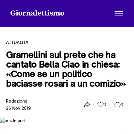
ATTUALITÀ
Gramellini sul prete che ha
cantato Bella Ciao in chiesa:
Tutti gli articoli
«Come se un politico
baciasse rosari a un comizio»
Chi siamo
Redazione
0
0
26 Nov 2019
Contatti