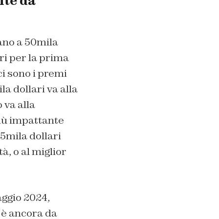
ite da
ano a 50mila
ri per la prima
ci sono i premi
a dollari va alla
 va alla
più impattante
5mila dollari
à, o al miglior
aggio 2024,
i è ancora da