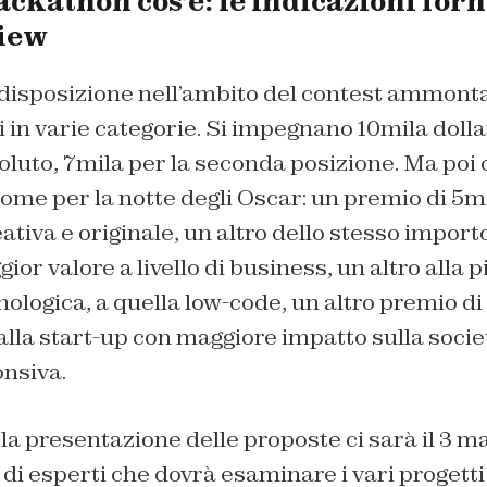
ckathon cos’è: le indicazioni forn
iew
 disposizione nell’ambito del contest ammont
si in varie categorie. Si impegnano 10mila dolla
oluto, 7mila per la seconda posizione. Ma poi 
come per la notte degli Oscar: un premio di 5mil
ativa e originale, un altro dello stesso importo
ior valore a livello di business, un altro alla 
ologica, a quella low-code, un altro premio di 
lla start-up con maggiore impatto sulla societ
onsiva.
la presentazione delle proposte ci sarà il 3 m
 di esperti che dovrà esaminare i vari progett