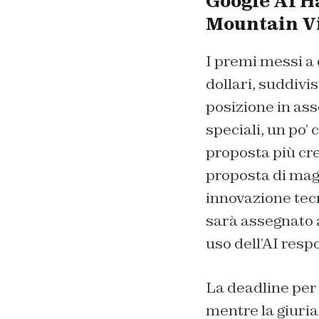
Google AI Ha
Mountain V
I premi messi a
dollari, suddivi
posizione in ass
speciali, un po’ 
proposta più cre
proposta di magg
innovazione tecn
sarà assegnato a
uso dell’AI resp
La deadline per 
mentre la giuria