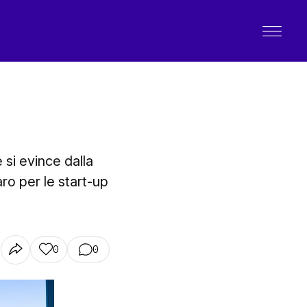
 si evince dalla
aro per le start-up
0
0