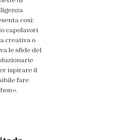
mette di
lligenza
esenta così:
do capolavori
a creativa o
a le sfide del
oluzionarie
r ispirare il
ibile fare
thon».
o