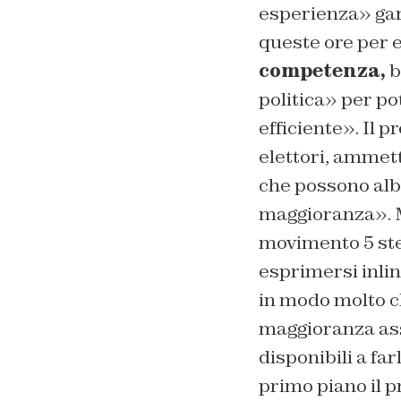
esperienza» gar
queste ore per 
competenza,
b
politica» per po
efficiente». Il p
elettori, ammet
che possono albe
maggioranza». Ma
movimento 5 stel
esprimersi inli
in modo molto ch
maggioranza ass
disponibili a fa
primo piano il 