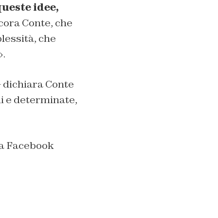
queste idee,
ncora Conte, che
lessità, che
».
– dichiara Conte
i e determinate,
ta Facebook