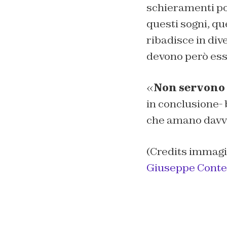
schieramenti pol
questi sogni, qu
ribadisce in div
devono però esse
«
Non servono i
in conclusione-
che amano davve
(Credits immagi
Giuseppe Conte