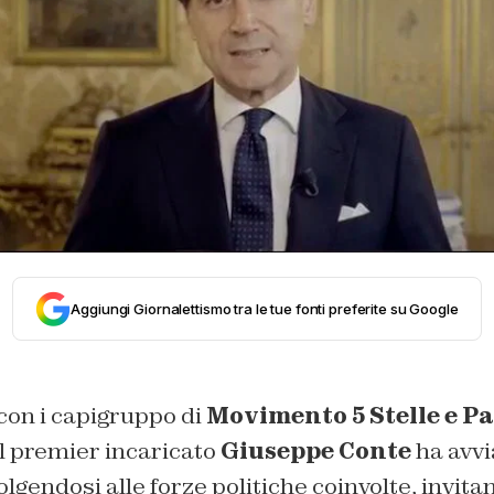
Aggiungi Giornalettismo tra le tue fonti preferite su Google
con i capigruppo di
Movimento 5 Stelle e Pa
 il premier incaricato
Giuseppe Conte
ha avvi
lgendosi alle forze politiche coinvolte, invita