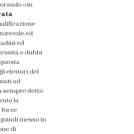
vorando «in
vata
alificazione
torevole ed
tadini ed
lessità e dubbi
 questa
i elettori del
mati ad
ha sempre detto
vuto la
 forze
 quindi messo in
one di