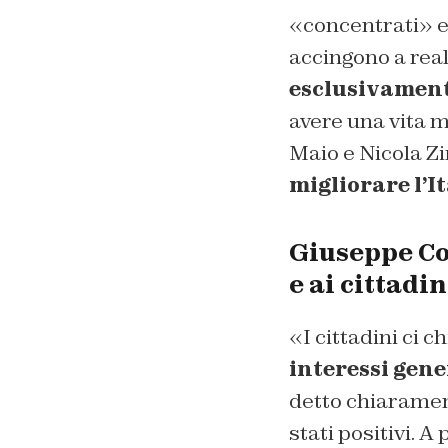
«concentrati» e 
accingono a reali
esclusivament
avere una vita mi
Maio e Nicola Z
migliorare l’It
Giuseppe Con
e ai cittadi
«I cittadini ci c
interessi gene
detto chiaramen
stati positivi. 