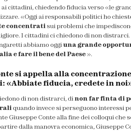
ai cittadini, chiedendo fiducia verso «le gran
zzare. «Oggi ai responsabili politici ho chiest
e concentrati
sui problemi che impediscono 
gliore. I cittadini ci chiedono di non distrarci.
ingaretti abbiamo oggi
una grande opportun
alia e fare il bene del Paese
».
te si appella alla concentrazione 
ni: «Abbiate fiducia, credete in noi
hiedono di non distrarci, di
non far finta di 
rali
quando invece si perseguono interessi p
te Giuseppe Conte alla fine dei colloqui che
A partire dalla manovra economica, Giuseppe C