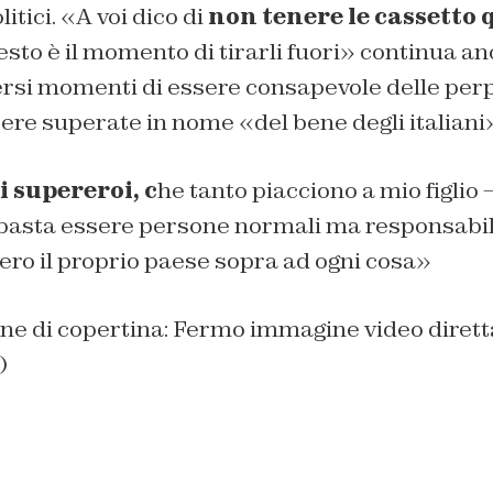
itici. «A voi dico di
non tenere le cassetto 
esto è il momento di tirarli fuori» continua a
ersi momenti di essere consapevole delle perp
re superate in nome «del bene degli italiani
 supereroi, c
he tanto piacciono a mio figlio 
 basta essere persone normali ma responsabil
ro il proprio paese sopra ad ogni cosa»
ne di copertina: Fermo immagine video diret
)