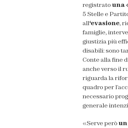
registrato
una 
5 Stelle e Parti
all
‘evasione
, r
famiglie, interv
giustizia più ef
disabili: sono ta
Conte alla fine 
anche verso il ru
riguarda la rifo
quadro per l’ac
necessario progr
generale intenzio
«Serve però
un 