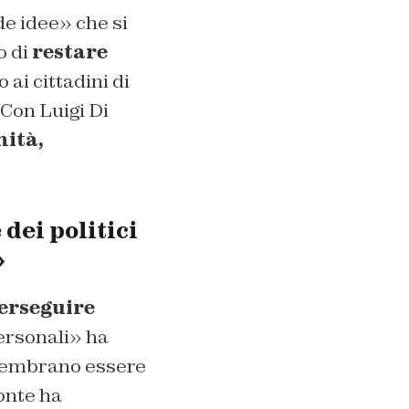
de idee» che si
o di
restare
ai cittadini di
 Con Luigi Di
ità,
dei politici
»
perseguire
ersonali» ha
 sembrano essere
onte ha