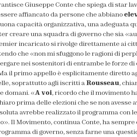
antisce Giuseppe Conte che spiega di star la
essere affiancato da persone che abbiano
ele
uona capacità organizzativa, una adeguata qu
ter creare una squadra di governo che sia «au
remier incaricato si rivolge direttamente ai cit
tendo che «non mi sfuggono le ragioni di perp
rgare nei sostenitori di entrambe le forze di
 il primo appello è esplicitamente diretto agl
le, soprattutto agli iscritti a
Rousseau
, chia
ne domani. «
A voi
, ricordo che il movimento 
iaro prima delle elezioni che se non avesse a
oluta avrebbe realizzato il programma con le
rlo». Il Movimento, continua Conte, ha sempre
programma di governo, senza farne una questi