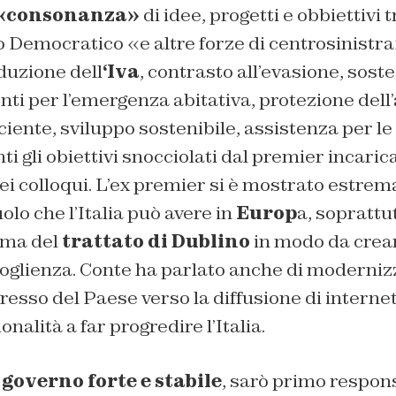
«consonanza»
di idee, progetti e obbiettivi 
to Democratico «e altre forze di centrosinistra
iduzione dell
‘Iva
, contrasto all’evasione, soste
enti per l’emergenza abitativa, protezione del
ficiente, sviluppo sostenibile, assistenza per l
nti gli obiettivi snocciolati dal premier incar
dei colloqui. L’ex premier si è mostrato estre
olo che l’Italia può avere in
Europ
a, soprattu
rma del
trattato di Dublino
in modo da crea
coglienza. Conte ha parlato anche di moderniz
esso del Paese verso la diffusione di internet
nalità a far progredire l’Italia.
governo forte e stabile
, sarò primo respon