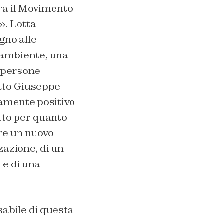
tra il Movimento
». Lotta
gno alle
l’ambiente, una
e persone
icato Giuseppe
mamente positivo
tto per quanto
re un nuovo
zazione, di un
 e di una
sabile di questa