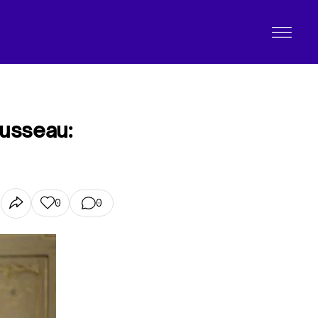
ousseau:
0
0