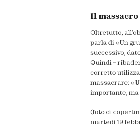
Il massacro 
Oltretutto, all’o
parla di «Un gru
successivo, dato
Quindi – ribaden
corretto utilizz
massacrare: «
U
importante, ma 
(foto di coperti
martedì 19 febb