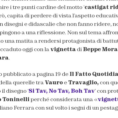
nire i tre punti cardine del motto ‘
castigat r
rò, capita di perdere di vista l’aspetto educati
in disegni e didascalie che non fanno ridere, 
pingono a una riflessione. Non sul tema affro
o una matita a rendersi protagonista di battu
accaduto oggi con la
vignetta
di
Beppe Mora
ara
.
to pubblicato a pagina 19 de
Il Fatto Quotidi
della querelle tra
Vauro
e
Travaglio,
con que
il disegno ‘
Si Tav, No Tav, Boh Tav
’ con pro
 Toninelli
perché considerata una «
vignet
iano Ferrara con sul volto i segni di un pestag