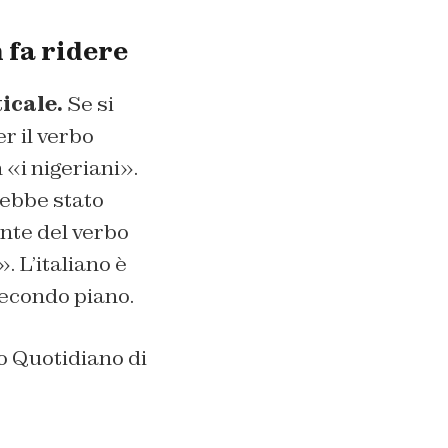
 fa ridere
cale.
Se si
r il verbo
 «i nigeriani».
rebbe stato
ente del verbo
». L’italiano è
secondo piano.
to Quotidiano di