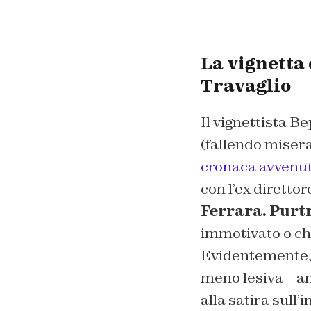
La vignetta
Travaglio
Il vignettista B
(fallendo miser
cronaca avvenut
con l’ex diretto
Ferrara. Purt
immotivato o ch
Evidentemente,
meno lesiva – an
alla satira sull’