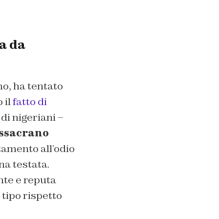
a da
no
, ha tentato
 il
fatto di
i nigeriani –
assacrano
tamento all’odio
a testata.
te e reputa
tipo rispetto