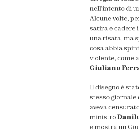
nell’intento di u
Alcune volte, pe
satira e cadere 
una risata, ma s
cosa abbia spint
violente, come 
Giuliano Ferr
Il disegno è sta
stesso giornale 
aveva censurato 
ministro
Danilo
e mostra un Giul