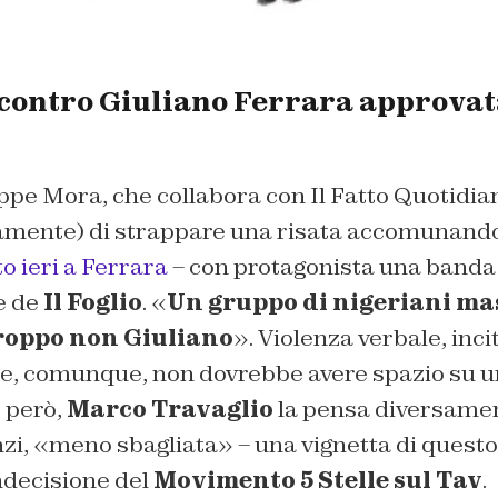
 contro Giuliano Ferrara approvat
eppe Mora, che collabora con
Il Fatto Quotidia
amente) di strappare una risata accomunando
o ieri a Ferrara
– con protagonista una banda d
re de
Il Foglio
. «
Un gruppo di nigeriani m
roppo non Giuliano
». Violenza verbale, inci
e, comunque, non dovrebbe avere spazio su un
 però,
Marco Travaglio
la pensa diversamen
zi, «meno sbagliata» – una vignetta di questo 
indecisione del
Movimento 5 Stelle sul Tav
.