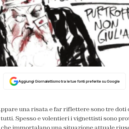
Aggiungi Giornalettismo tra le tue fonti preferite su Google
appare una risata e far riflettere sono tre doti
tti. Spesso e volentieri i vignettisti sono pro
ra che immortalano una situazione attuale riu