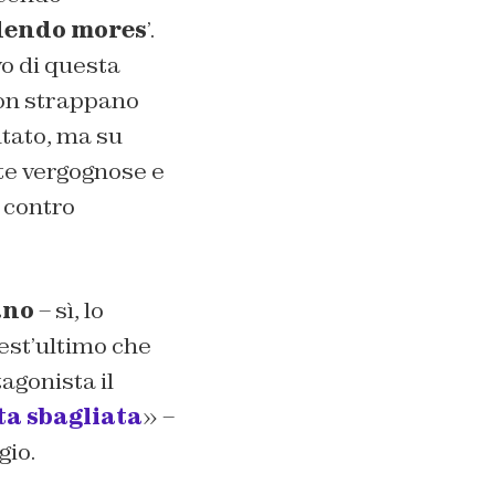
idendo mores
’.
vo di questa
non strappano
ntato, ma su
te vergognose e
contro
ano
– sì, lo
st’ultimo che
tagonista il
ta sbagliata
» –
gio.