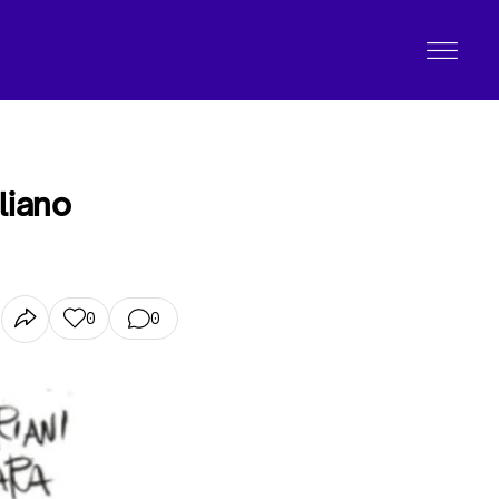
liano
0
0