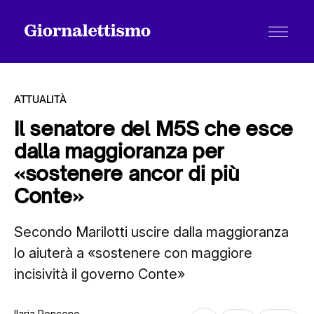
ATTUALITÀ
Il senatore del M5S che esce
dalla maggioranza per
Tutti gli articoli
«sostenere ancor di più
Conte»
Chi siamo
Secondo Marilotti uscire dalla maggioranza
lo aiuterà a «sostenere con maggiore
Contatti
incisività il governo Conte»
Ilaria Roncone