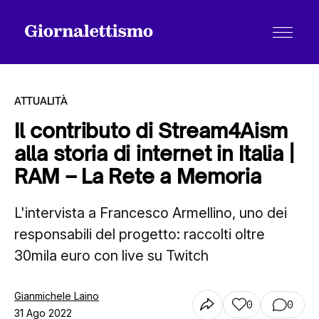
ATTUALITÀ
Il contributo di Stream4Aism
alla storia di internet in Italia |
Tutti gli articoli
RAM – La Rete a Memoria
L'intervista a Francesco Armellino, uno dei
Chi siamo
responsabili del progetto: raccolti oltre
30mila euro con live su Twitch
Contatti
Gianmichele Laino
0
0
31 Ago 2022