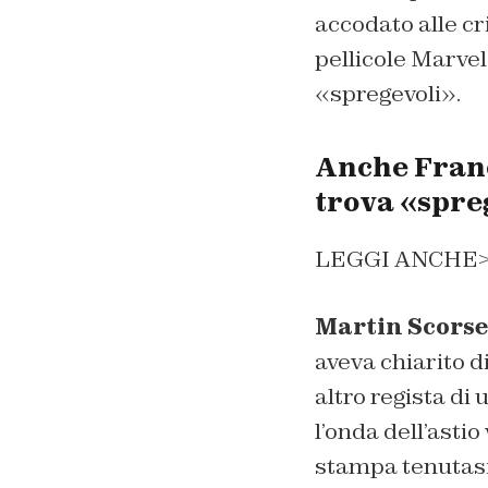
accodato alle cr
pellicole Marve
«spregevoli».
Anche Franci
trova «spre
LEGGI ANCHE
Martin Scorse
aveva chiarito d
altro regista di 
l’onda dell’asti
stampa tenutasi 