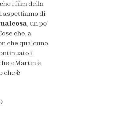
e i film della
i aspettiamo di
qualcosa
, un po’
Cose che, a
Non che qualcuno
ontinuato il
 che «Martin è
o che
è
)