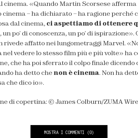
al cinema. «Quando Martin Scorsese afferma ch
 cinema – ha dichiarato – ha ragione perché c
osa dal cinema,
ci aspettiamo di ottenere 
, un po’ di conoscenza, un po’ di ispirazione». 
n rivede affatto nei lungometraggi Marvel. «
 nel vedere lo stesso film più e più volte» ha c
ne, che ha poi sferrato il colpo finale dicendo
uando ha detto che
non è cinema
. Non ha dett
sa che dico io».
ne di copertina: © James Colburn/ZUMA Wire
MOSTRA I COMMENTI
(0)