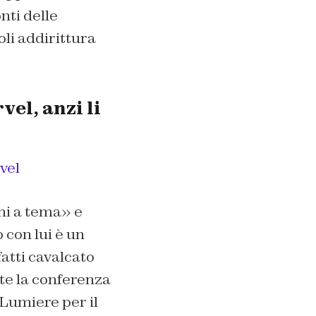
nti delle
li addirittura
el, anzi li
vel
hi a tema» e
 con lui è un
atti cavalcato
nte la conferenza
 Lumiere per il