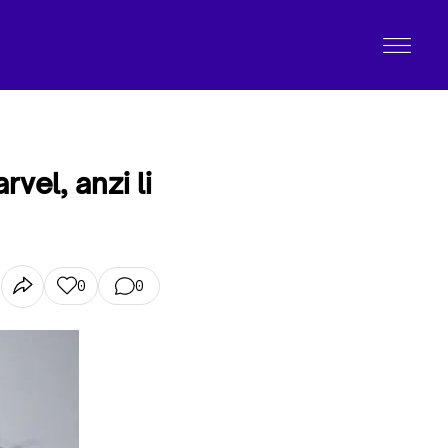
vel, anzi li
0
0