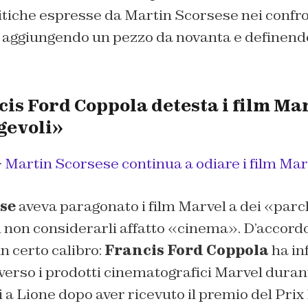
itiche espresse da Martin Scorsese nei confro
l aggiungendo un pezzo da novanta e definendo
s Ford Coppola detesta i film Marv
gevoli»
>
Martin Scorsese continua a odiare i film Mar
se
aveva paragonato i film Marvel a dei «parc
i non considerarli affatto «cinema». D’accordo
un certo calibro:
Francis Ford Coppola
ha inf
o verso i prodotti cinematografici Marvel dura
a Lione dopo aver ricevuto il premio del Prix