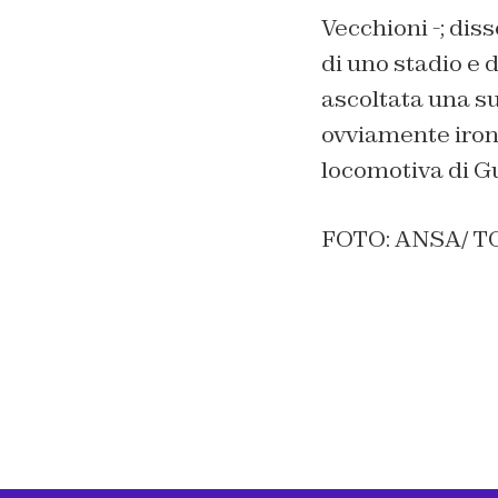
Vecchioni -; dis
di uno stadio e d
ascoltata una sua
ovviamente ironi
locomotiva
di Gu
FOTO: ANSA/ 