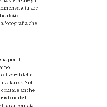
la vista che gli
 immensa a tirare
 ha detto
a fotografia che
ia per il
hiamo
 ai versi della
a volare». Nel
accontare anche
Ariston del
– ha raccontato