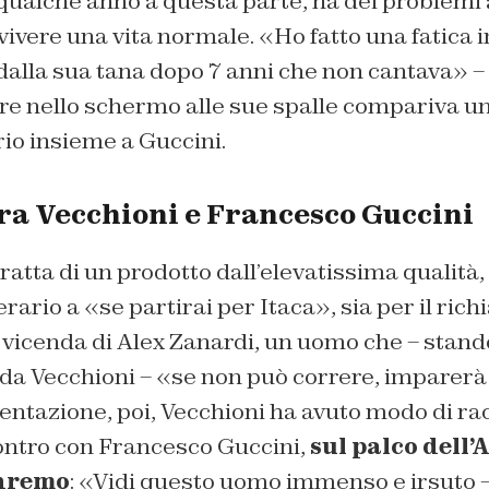
qualche anno a questa parte, ha dei problemi al
ivere una vita normale. «Ho fatto una fatica
 dalla sua tana dopo 7 anni che non cantava» –
re nello schermo alle sue spalle compariva un
rio insieme a Guccini.
tra Vecchioni e Francesco Guccini
atta di un prodotto dall’elevatissima qualità, s
erario a «se partirai per Itaca», sia per il ric
la vicenda di Alex Zanardi, un uomo che – stando
da Vecchioni – «se non può correre, imparerà 
sentazione, poi, Vecchioni ha avuto modo di r
contro con Francesco Guccini,
sul palco dell’
anremo
: «Vidi questo uomo immenso e irsuto 