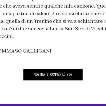
se che aveva sentito qualche mia canzone, ‘quell
i una partita di calcio’; gli risposi che anche io
, quella di un ‘trenino che si va a schiantare’»
co, è ai due successi
Luci a San Siro
di Vecch
ccini.
TOMMASO GALLIGANI
MOSTRA I COMMENTI
(0)