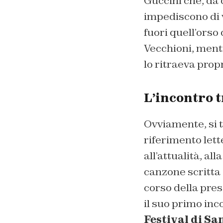
Guccini che, da 
impediscono di v
fuori quell’orso
Vecchioni, ment
lo ritraeva prop
L’incontro 
Ovviamente, si tr
riferimento lett
all’attualità, al
canzone scritta 
corso della pre
il suo primo in
Festival di S