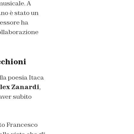
usicale. A
ano è stato un
fessore ha
ollaborazione
cchioni
la poesia Itaca
lex Zanardi
,
aver subito
nto Francesco