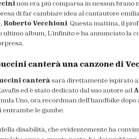
cini
non era più comparsa in nessun brano m
presa di far cambiare idea al cantautore emili
e,
Roberto Vecchioni
. Questa mattina, il pro
uo ultimo album,
L’infinito
e ha annunciato la c
orpresa.
uccini canterà una canzone di Ve
uccini canterà
sarà direttamente ispirato al
avafis ed è stato dedicato dal suo autore ad
A
ormula Uno, ora recordman dell’handbike dopo 
i entrambe le gambe.
 della disabilità, che evidentemente ha convi