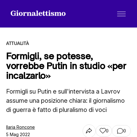
ATTUALITÀ
Formigli, se potesse,
vorrebbe Putin in studio «per
Tutti gli articoli
incalzarlo»
Formigli su Putin e sull'intervista a Lavrov
Chi siamo
assume una posizione chiara: il giornalismo
di guerra è fatto di pluralismo di voci
Contatti
Ilaria Roncone
0
0
5 Mag 2022