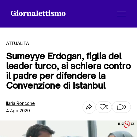
ATTUALITÀ
Sumeyye Erdogan, figlia del
leader turco, si schiera contro
Tutti gli articoli
il padre per difendere la
Convenzione di Istanbul
Chi siamo
Ilaria Roncone
0
0
4 Ago 2020
Contatti