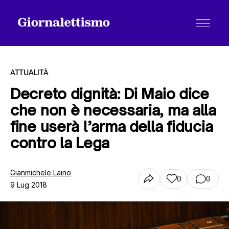
ATTUALITÀ
Decreto dignità: Di Maio dice
che non è necessaria, ma alla
Tutti gli articoli
fine userà l’arma della fiducia
contro la Lega
Chi siamo
Gianmichele Laino
0
0
9 Lug 2018
Contatti