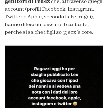
genitori di Fedez
che, attraverso quegli
account (profili Facebook, Instagram,
Twitter e Apple, secondo la Ferragni),
hanno difeso in passato il cantante,
perché si sa che i figli so’ pjezz ‘e core.