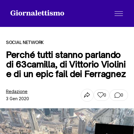
SOCIAL NETWORK
Perché tutti stanno parlando
di 63camilla, di Vittorio Violini
Tutti gli articoli
e di un epic fail dei Ferragnez
Chi siamo
Redazione
0
0
3 Gen 2020
Contatti