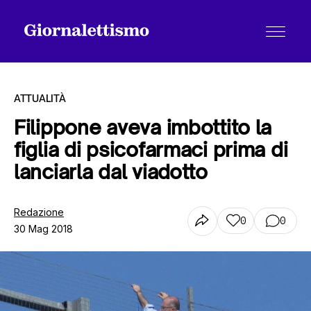
ATTUALITÀ
Filippone aveva imbottito la
figlia di psicofarmaci prima di
Tutti gli articoli
lanciarla dal viadotto
Chi siamo
Redazione
0
0
30 Mag 2018
Contatti