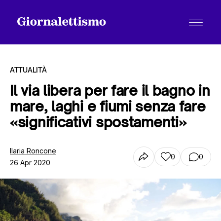
ATTUALITÀ
Il via libera per fare il bagno in
mare, laghi e fiumi senza fare
Tutti gli articoli
«significativi spostamenti»
Chi siamo
Ilaria Roncone
0
0
26 Apr 2020
Contatti