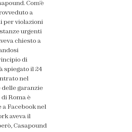
asapound. Com’è
provveduto a
i per violazioni
istanze urgenti
veva chiesto a
landosi
incipio di
 spiegato il 24
entrato nel
 delle garanzie
e di Roma è
ne a Facebook nel
rk aveva il
 però, Casapound