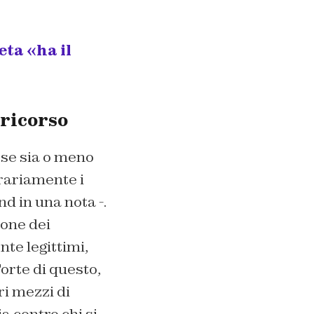
eta «ha il
ricorso
se sia o meno
trariamente i
d in una nota -.
ione dei
te legittimi,
orte di questo,
ri mezzi di