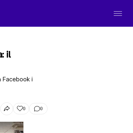
 il
a Facebook i
0
0