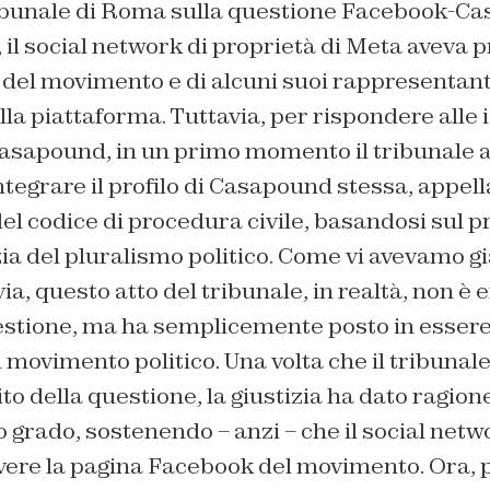
ibunale di Roma sulla questione Facebook-C
, il social network di proprietà di Meta aveva 
i del movimento e di alcuni suoi rappresentant
ella piattaforma. Tuttavia, per rispondere alle 
asapound, in un primo momento il tribunale a
tegrare il profilo di Casapound stessa, appel
del codice di procedura civile, basandosi sul pr
 del pluralismo politico. Come vi avevamo già
ia, questo atto del tribunale, in realtà, non è 
estione, ma ha semplicemente posto in essere
l movimento politico. Una volta che il tribunal
to della questione, la giustizia ha dato ragio
o grado, sostenendo – anzi – che il social netwo
vere la pagina Facebook del movimento. Ora,