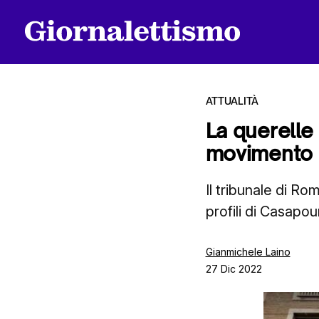
ATTUALITÀ
La querelle
movimento a
Tutti gli articoli
Il tribunale di R
profili di Casapo
Chi siamo
Gianmichele Laino
27 Dic 2022
Contatti