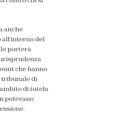
a contro chi si
ha anche
all’interno del
llo porterà
giurisprudenza
ccount che hanno
 tribunale di
ambito di tutela
non potevano
ressione.