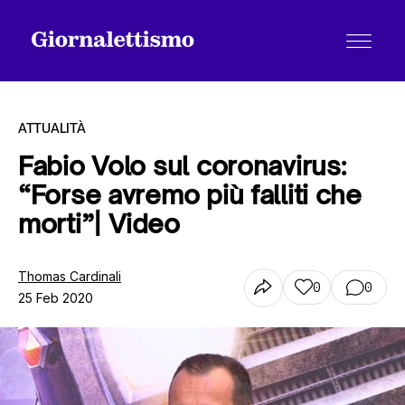
ATTUALITÀ
Fabio Volo sul coronavirus:
“Forse avremo più falliti che
Tutti gli articoli
morti”| Video
Chi siamo
Thomas Cardinali
0
0
25 Feb 2020
Contatti