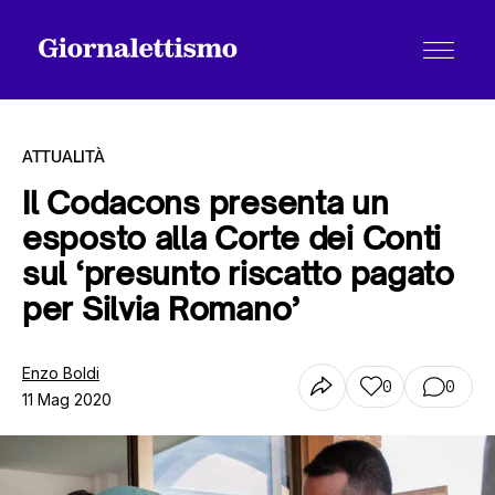
ATTUALITÀ
Il Codacons presenta un
esposto alla Corte dei Conti
Tutti gli articoli
sul ‘presunto riscatto pagato
per Silvia Romano’
Chi siamo
Enzo Boldi
0
0
11 Mag 2020
Contatti