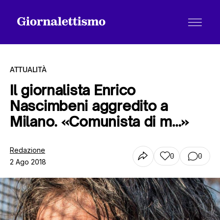
ATTUALITÀ
Il giornalista Enrico
Nascimbeni aggredito a
Tutti gli articoli
Milano. «Comunista di m…»
Chi siamo
Redazione
0
0
2 Ago 2018
Contatti