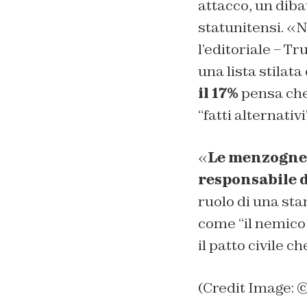
attacco, un dibat
statunitensi. «
l’editoriale – T
una lista stilat
il 17%
pensa che
“fatti alternativ
«
Le menzogne 
responsabile 
ruolo di una sta
come “il nemico
il patto civile 
(Credit Image: 