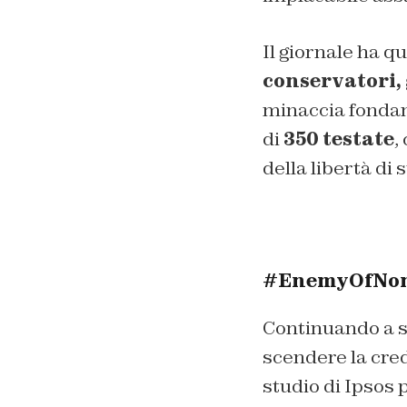
Il giornale ha qu
conservatori, 
minaccia fondam
di
350 testate
,
della libertà di
#EnemyOfNon, 
Continuando a sc
scendere la cred
studio di Ipsos 