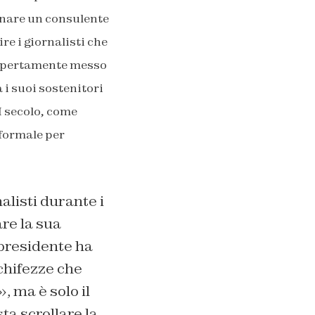
nare un consulente
re i giornalisti che
 apertamente messo
 i suoi sostenitori
I secolo, come
 formale per
alisti durante i
re la sua
 presidente ha
schifezze che
», ma è solo il
sta scrollare la