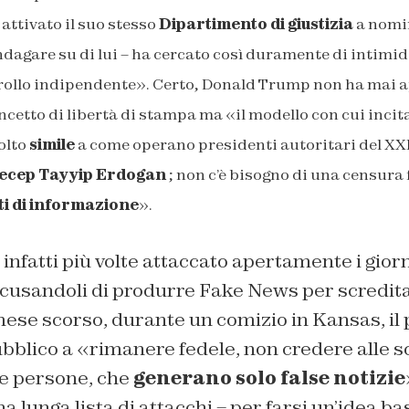
ttivato il suo stesso
Dipartimento di giustizia
a nomi
dagare su di lui – ha cercato così duramente di intimidi
rollo indipendente». Certo, Donald Trump non ha mai
ncetto di libertà di stampa ma «il modello con cui incita
olto
simile
a come operano presidenti autoritari del XX
ecep Tayyip Erdogan
; non c’è bisogno di una censura
ti di informazione
».
infatti più volte attaccato apertamente i giorn
ccusandoli di produrre Fake News per scredita
l mese scorso, durante un comizio in Kansas, il
pubblico a «rimanere fedele, non credere alle 
e persone, che
generano solo false notizie
a lunga lista di attacchi – per farsi un’idea ba