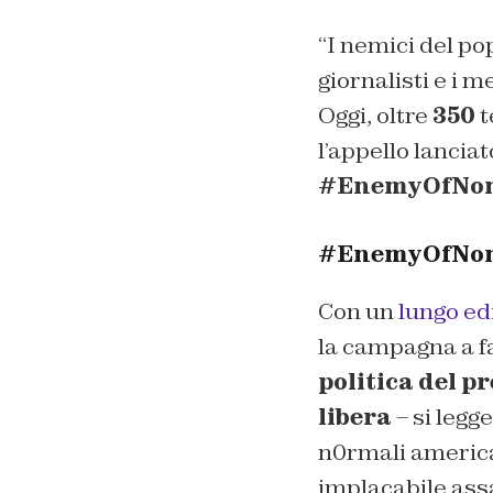
“I nemici del po
giornalisti e i m
Oggi, oltre
350
t
l’appello lanciat
#EnemyOfNo
#EnemyOfNon,
Con un
lungo ed
la campagna a fa
politica del 
libera
– si legge
n0rmali america
implacabile ass