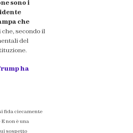
ne sono i
sidente
tampa che
i che, secondo il
entali del
ituzione.
 Trump ha
si fida ciecamente
–
E non è una
cui sospetto