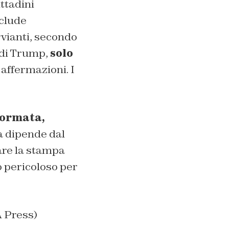
ittadini
nclude
vianti, secondo
i di Trump,
solo
affermazioni. I
formata,
a dipende dal
tare la stampa
 pericoloso per
 Press)