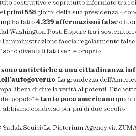
tito costruttivo e sopratutto informato tra i c
Nei primi
558
giorni della sua presidenza – co
rump ha fatto
4.229 affermazioni false
o fuor
a dal Washington Post. Eppure tra i sostenitor
 l’amministrazione faccia regolarmente false 
i” sono diventati fatti veri e propri».
​​sono antitetiche a una cittadinanza in
dell’autogoverno
. La grandezza dell’Americ
mpa libera di dire la verità ai potenti. Etichet
 del popolo” è
tanto poco americano
quanto
che abbiamo condiviso per più di due secoli».
© Sadak Souici/Le Pictorium Agency via ZUMA