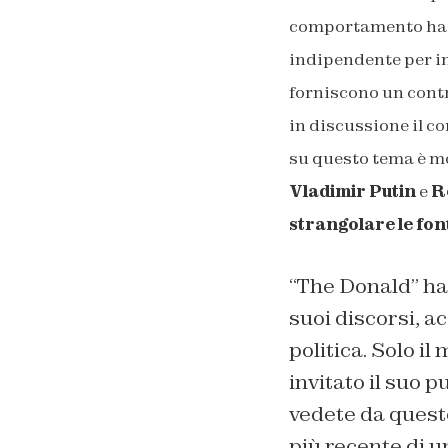
comportamento ha a
indipendente per in
forniscono un cont
in discussione il co
su questo tema è m
Vladimir Putin
e
R
strangolare le fon
“The Donald” ha 
suoi discorsi, a
politica. Solo i
invitato il suo 
vedete da quest
più recente di un