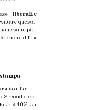
aese –
liberali e
frontare questa
 sono state più
itoriali a difesa
 stampa
scito a far
ani. Secondo uno
obe, il
48%
dei