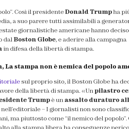
polo”. Così il presidente
Donald Trump
ha più
edia, a suo parere tutti assimilabili a generato
estate giornalistiche americane hanno deciso 
o dal
Boston Globe
, e aderire alla campagna
n
in difesa della libertà di stampa.
 La stampa non è nemica del popolo am
itoriale
sul proprio sito, il Boston Globe ha dec
vore della libertà di stampa. «Un
pilastro ce
presidente Trump
è un
assalto duraturo al
 nell’editoriale – I giornalisti non sono classif
ni, ma piuttosto come “il nemico del popolo”.
alto alla stampa libera ha conseguenze perico