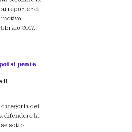
ai reporter di
n motivo
bbraio 2017.
oi si pente
 il
 categoria dei
a difendere la
se sotto