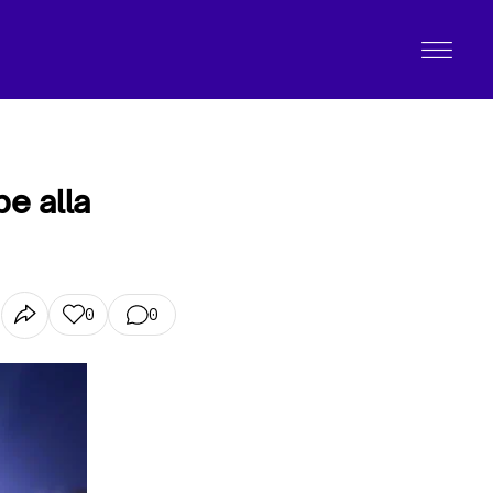
e alla
0
0