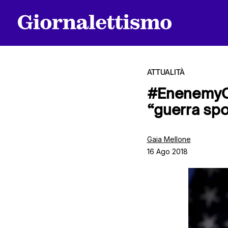
ATTUALITÀ
#EnenemyOfN
“guerra spo
Tutti gli articoli
Gaia Mellone
16 Ago 2018
Chi siamo
Contatti