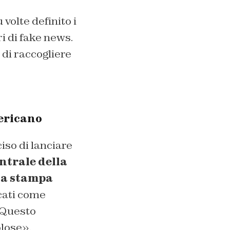
 volte definito i
ri di fake news.
di raccogliere
ericano
iso di lanciare
ntrale della
la stampa
icati come
 Questo
lose».