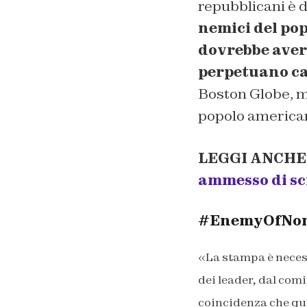
repubblicani è d
nemici del po
dovrebbe avere
perpetuano ca
Boston Globe, me
popolo american
LEGGI ANCHE
ammesso di sc
#EnemyOfNon,
«La stampa è necess
dei leader, dal comi
coincidenza che ques