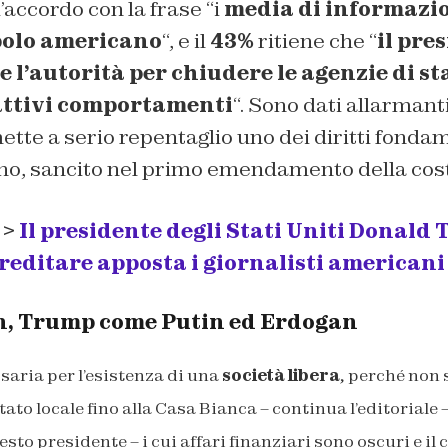
’accordo con la frase “i
media di informazio
polo americano
“, e il
43%
ritiene che “
il pre
 l’autorità per chiudere le agenzie di s
ttivi comportamenti
“. Sono dati allarmant
tte a serio repentaglio uno dei diritti fondam
o, sancito nel primo emendamento della cost
 >
Il presidente degli Stati Uniti Donald
reditare apposta i giornalisti americani
 Trump come Putin ed Erdogan
aria per l’esistenza di una
società libera
, perché non 
tato locale fino alla Casa Bianca – continua l’editoriale 
to presidente – i cui affari finanziari sono oscuri e il 