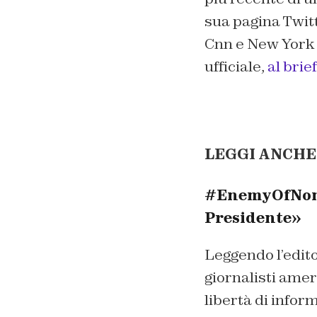
sua pagina Twitt
Cnn e New York 
ufficiale,
al brie
LEGGI ANCHE
#EnemyOfNon, 
Presidente»
Leggendo l’edit
giornalisti ame
libertà di info