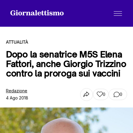
ATTUALITÀ
Dopo la senatrice M5S Elena
Fattori, anche Giorgio Trizzino
Tutti gli articoli
contro la proroga sui vaccini
Chi siamo
Redazione
0
0
4 Ago 2018
Contatti