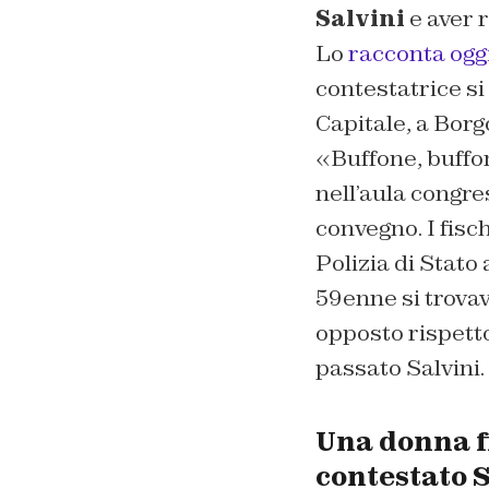
Salvini
e aver r
Lo
racconta ogg
contestatrice s
Capitale, a Borg
«
Buffone, buffo
nell’aula congre
convegno. I fisc
Polizia di Stato
59enne si trovav
opposto rispetto
passato Salvini.
Una donna f
contestato 