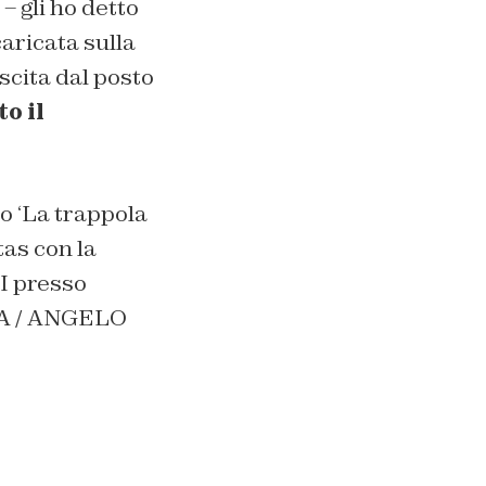
 –
gli ho detto
caricata sulla
scita dal posto
o il
no ‘La trappola
tas con la
I presso
NSA / ANGELO