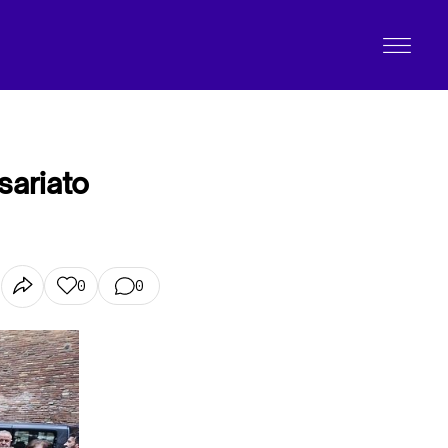
sariato
0
0