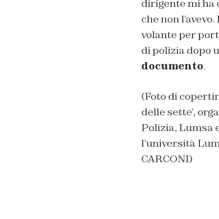
dirigente mi ha
che non l’avevo.
volante per por
di polizia dopo 
documento
.
(Foto di coperti
delle sette’, or
Polizia, Lumsa 
l’università Lu
CARCONI)