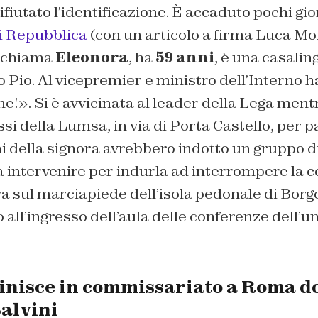
ifiutato l’identificazione. È accaduto pochi gi
i Repubblica
(con un articolo a firma Luca M
i chiama
Eleonora
, ha
59 anni
, è una casaling
o Pio. Al vicepremier e ministro dell’Interno ha
ne!
». Si è avvicinata al leader della Lega men
ssi della Lumsa, in via di Porta Castello, per 
hi della signora avrebbero indotto un gruppo di
 a intervenire per indurla ad interrompere la 
a sul marciapiede dell’isola pedonale di Borgo 
 all’ingresso dell’aula delle conferenze dell’un
inisce in commissariato a Roma d
Salvini