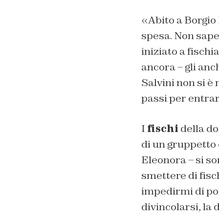
«
Abito a Borgio
spesa. Non sapev
iniziato a fischi
ancora –
gli anc
Salvini non si è
passi per entrare
I
fischi
della do
di un gruppetto d
Eleonora –
si so
smettere di fisc
impedirmi di por
divincolarsi, la