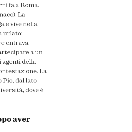
orni fa a Roma.
onaco)
. La
a e vive nella
 urlato:
tre entrava
partecipare a un
 agenti della
contestazione. La
Pio, dal lato
iversità, dove è
opo aver