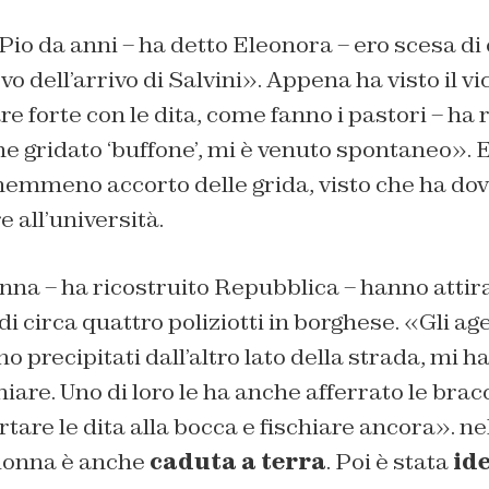
 Pio da anni
– ha detto Eleonora –
ero scesa di 
o dell’arrivo di Salvini
». Appena ha visto il v
are forte con le dita, come fanno i pastori
– ha 
he gridato ‘buffone’, mi è venuto spontaneo
». 
 nemmeno accorto delle grida, visto che ha dov
 all’università.
nna – ha ricostruito Repubblica – hanno attira
i circa quattro poliziotti in borghese. «Gli age
no precipitati dall’altro lato della strada, mi 
hiare. Uno di loro le ha anche afferrato le brac
tare le dita alla bocca e fischiare ancora
». ne
 donna è anche
caduta a terra
. Poi è stata
id