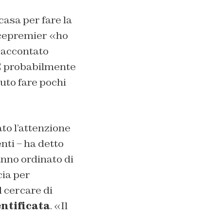
casa per fare la
icepremier «
ho
raccontato
E probabilmente
uto fare pochi
to l’attenzione
nti – ha detto
hanno ordinato di
cia per
l cercare di
entificata
. «
Il