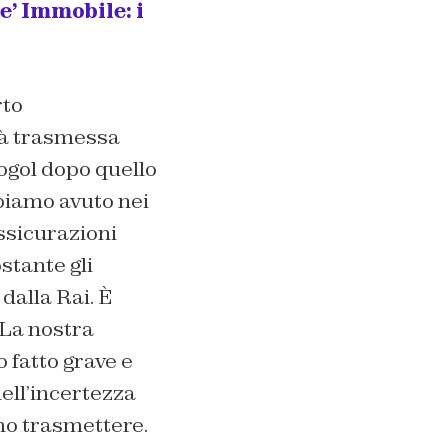
’ Immobile: i
rto
rà trasmessa
ogol dopo quello
biamo avuto nei
assicurazioni
stante gli
dalla Rai. È
. La nostra
 fatto grave e
nell’incertezza
mo trasmettere.