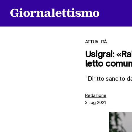
ATTUALITÀ
Usigrai: «R
letto comu
Tutti gli articoli
"Diritto sancito da
Chi siamo
Redazione
3 Lug 2021
Contatti