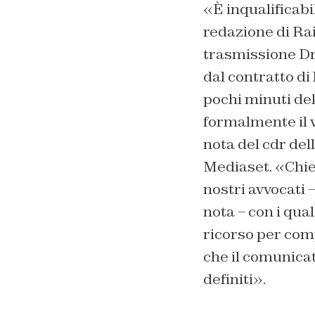
«È inqualificabi
redazione di Ra
trasmissione Dri
dal contratto di 
pochi minuti del
formalmente il vi
nota del cdr dell
Mediaset. «Chied
nostri avvocati –
nota – con i qua
ricorso per com
che il comunicat
definiti».