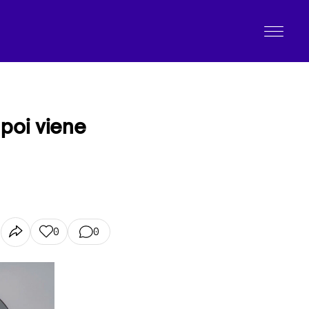
 poi viene
0
0