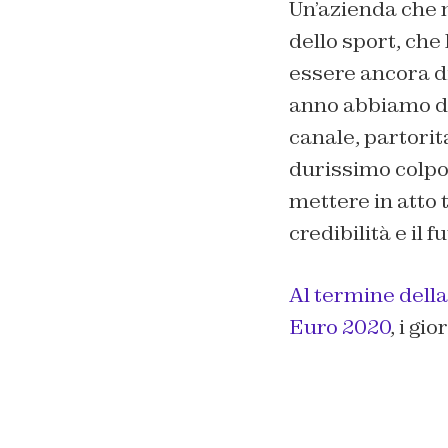
Un’azienda che n
dello sport, che
essere ancora di
anno abbiamo do
canale, partorita
durissimo colpo
mettere in atto t
credibilità e il 
Al termine della 
Euro 2020
, i gi