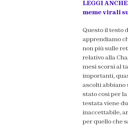
LEGGI ANCHE –>
meme virali s
Questo il testo 
apprendiamo che
non più sulle re
relativo alla C
mesi scorsi al t
importanti, quas
ascolti abbiano 
stato così per la
testata viene du
inaccettabile, ar
per quello che s