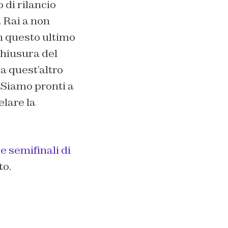
 di rilancio
a Rai a non
n questo ultimo
chiusura del
ra quest’altro
 Siamo pronti a
elare la
le semifinali di
to.