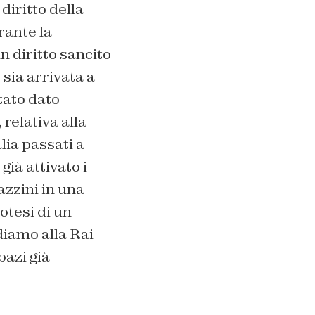
diritto della
rante la
n diritto sancito
 sia arrivata a
tato dato
 relativa alla
lia passati a
ià attivato i
azzini in una
otesi di un
diamo alla Rai
pazi già