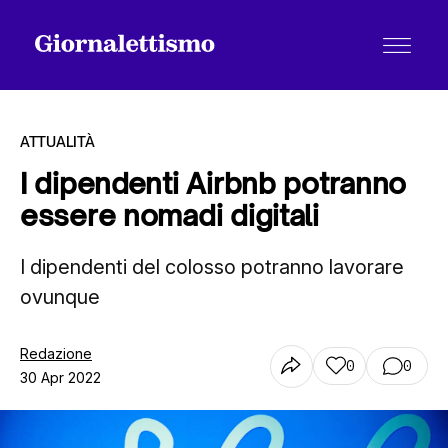
ATTUALITÀ
I dipendenti Airbnb potranno
essere nomadi digitali
Tutti gli articoli
I dipendenti del colosso potranno lavorare
ovunque
Chi siamo
Redazione
0
0
Contatti
30 Apr 2022