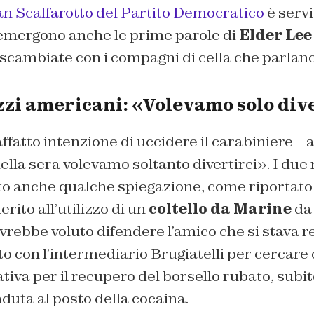
an Scalfarotto del Partito Democratico
è servi
 emergono anche le prime parole di
Elder Lee
scambiate con i compagni di cella che parlano
zzi americani: «Volevamo solo div
atto intenzione di uccidere il carabiniere – 
ella sera volevamo soltanto divertirci». I due 
to anche qualche spiegazione, come riportato
merito all’utilizzo di un
coltello da Marine
da 
avrebbe voluto difendere l’amico che si stava 
 con l’intermediario Brugiatelli per cercare 
ativa per il recupero del borsello rubato, subit
nduta al posto della cocaina.