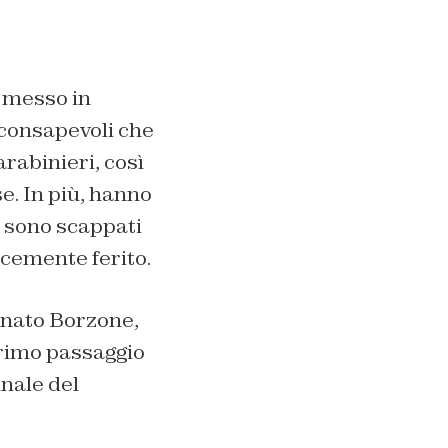
o messo in
 consapevoli che
rabinieri, così
e. In più, hanno
, sono scappati
cemente ferito.
enato Borzone,
primo passaggio
unale del