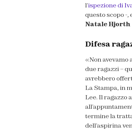
l’
ispezione di Iv
questo scopo -,
Natale Hjorth
Difesa raga
«Non avevamo aff
due ragazzi – qu
avrebbero offer
La Stampa
, in 
Lee. Il ragazzo 
all’appuntamento
termine la tratt
dell’aspirina ve