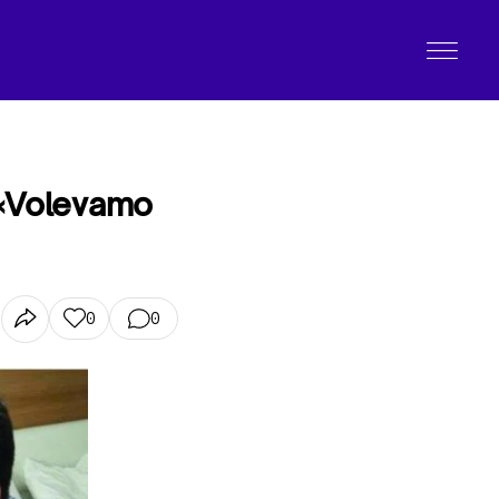
: «Volevamo
0
0