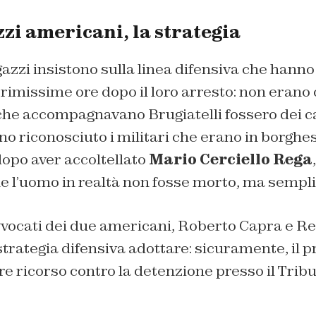
zi americani, la strategia
agazzi insistono sulla linea difensiva che hann
rimissime ore dopo il loro arresto: non erano
che accompagnavano Brugiatelli fossero dei ca
 riconosciuto i militari che erano in borghes
dopo aver accoltellato
Mario Cerciello Rega
e l’uomo in realtà non fosse morto, ma sempli
avvocati dei due americani, Roberto Capra e R
trategia difensiva adottare: sicuramente, il 
are ricorso contro la detenzione presso il Trib