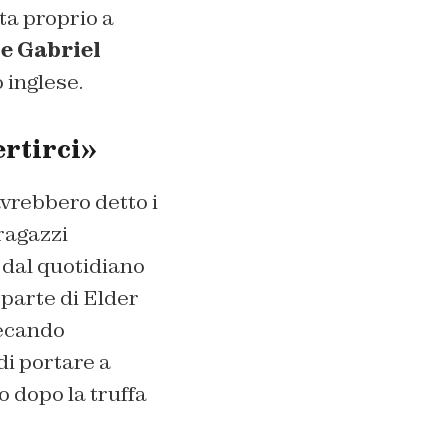
ta proprio a
 e Gabriel
 inglese.
ertirci»
avrebbero detto i
ragazzi
 dal quotidiano
parte di Elder
recando
di portare a
o dopo la truffa