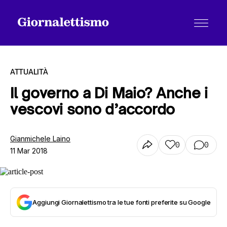
ATTUALITÀ
Il governo a Di Maio? Anche i
vescovi sono d’accordo
Tutti gli articoli
Gianmichele Laino
0
0
11 Mar 2018
Chi siamo
Contatti
Aggiungi Giornalettismo tra le tue fonti preferite su Google