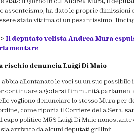
è stato il giorno in cui Andrea Mura, il deputa
ve assenteismo, ha dato le proprie dimissioni
sere stato vittima di un pesantissimo “linciag
 >
Il deputato velista Andrea Mura espuls
arlamentare
 rischio denuncia Luigi Di Maio
abbia allontanato le voci su un suo possibile 
 continuare a godersi l’immunità parlamentare
lle vogliono denunciare lo stesso Mura per 
ordine, come riporta il
Corriere della Sera,
sar
l capo politico M5S Luigi Di Maio nonostante
a arrivato da alcuni deputati grillini: