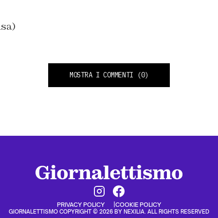
nsa)
MOSTRA I COMMENTI
(0)
PRIVACY POLICY
COOKIE POLICY
GIORNALETTISMO COPYRIGHT © 2026 BY NEXILIA. ALL RIGHTS RESERVED