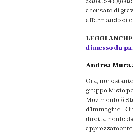
Sabato 4 agosto 
accusato di gra
affermando di es
LEGGI ANCHE
dimesso da p
Andrea Mura a
Ora, nonostante 
gruppo Misto per
Movimento 5 Ste
d’immagine. E l’
direttamente da
apprezzamento si