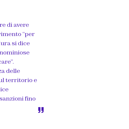
re di avere
ovimento “per
ura si dice
ignominiose
care”.
a delle
l territorio e
dice
 sanzioni fino