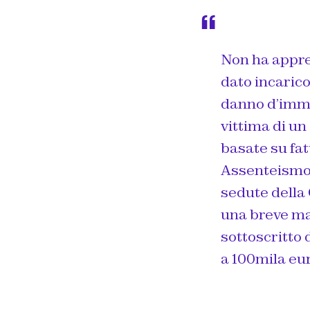
Non ha apprez
dato incarico
danno d’immag
vittima di un
basate su fat
Assenteismo?
sedute della 
una breve mal
sottoscritto 
a 100mila eur