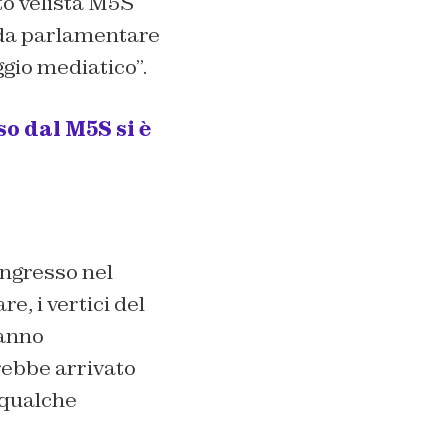
to velista M5S
 da parlamentare
gio mediatico”.
o dal M5S si è
ingresso nel
, i vertici del
danno
ebbe arrivato
 qualche