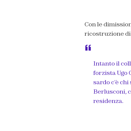
Con le dimission
ricostruzione di 
Intanto il col
forzista Ugo 
sardo c’è chi
Berlusconi, 
residenza.