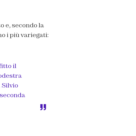
to e, secondo la
o i più variegati:
itto il
rodestra
 Silvio
 seconda