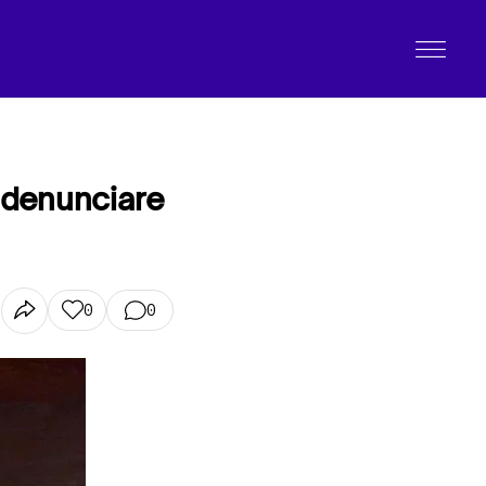
e denunciare
0
0