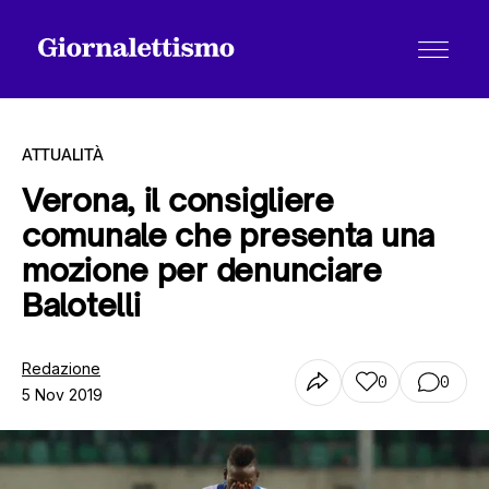
ATTUALITÀ
Verona, il consigliere
comunale che presenta una
Tutti gli articoli
mozione per denunciare
Balotelli
Chi siamo
Redazione
0
0
5 Nov 2019
Contatti