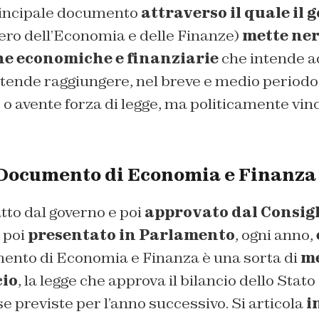
principale documento
attraverso il quale il 
tero dell’Economia e delle Finanze)
mette ner
che economiche e finanziarie
che intende ad
tende raggiungere, nel breve e medio periodo. 
e o avente forza di legge, ma politicamente vinc
il Documento di Economia e Finanza
atto dal governo e poi
approvato dal Consigl
e poi
presentato in Parlamento
, ogni anno,
mento di Economia e Finanza è una sorta di
me
cio
, la legge che approva il bilancio dello Stato 
se previste per l’anno successivo. Si articola
i