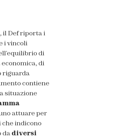
, il Def riporta i
 i vincoli
l’equilibrio di
a economica, di
o riguarda
umento contiene
la situazione
ramma
uno attuare per
i che indicono
o da
diversi