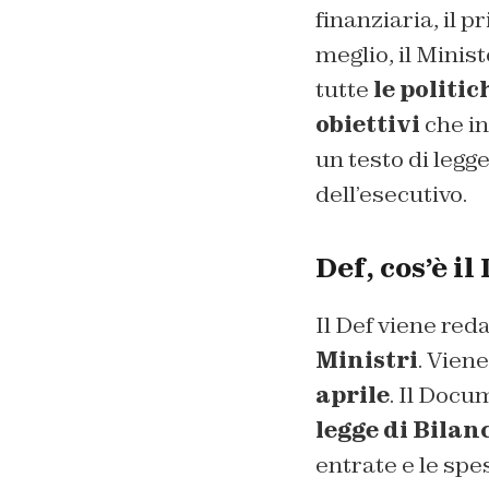
finanziaria, il 
meglio, il Minis
tutte
le politi
obiettivi
che in
un testo di legg
dell’esecutivo.
Def, cos’è 
Il Def viene red
Ministri
. Vien
aprile
. Il Docu
legge di Bilan
entrate e le spe