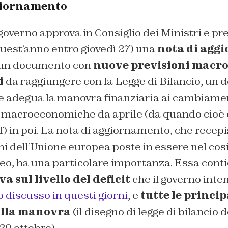
giornamento
 governo approva in Consiglio dei Ministri e p
uest’anno entro giovedì 27)
una
nota di agg
di un documento con
nuove previsioni macr
i
da raggiungere con la Legge di Bilancio, un
 adegua la manovra finanziaria ai cambiamen
e macroeconomiche da aprile
(da quando cioè 
f)
in poi. La nota di aggiornamento, che recepi
 dell’Unione europea poste in essere nel cos
o, ha una particolare importanza. Essa contie
va sul livello del deficit
che il governo int
 discusso in questi giorni
, e
tutte le princip
ulla manovra
(il disegno di legge di bilancio 