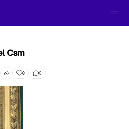
del Csm
0
0