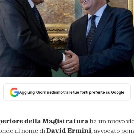
Aggiungi Giornalettismo tra le tue fonti preferite su Google
periore della Magistratura
ha un nuovo vic
ponde al nome di
David Ermini
, avvocato pena