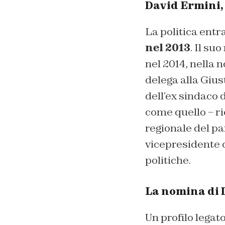
David Ermini,
La politica entr
nel 2013
. Il su
nel 2014, nella
delega alla Gius
dell’ex sindaco d
come quello – ri
regionale del pa
vicepresidente d
politiche.
La nomina di D
Un profilo legat