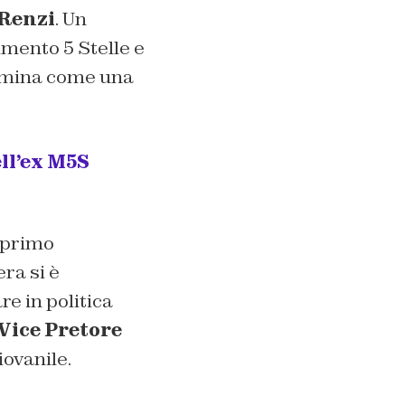
Renzi
. Un
imento 5 Stelle e
nomina come una
ll’ex M5S
 primo
ra si è
re in politica
Vice Pretore
iovanile.