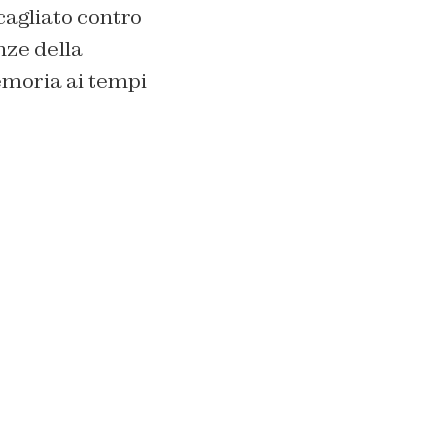
cagliato contro
nze della
emoria ai tempi