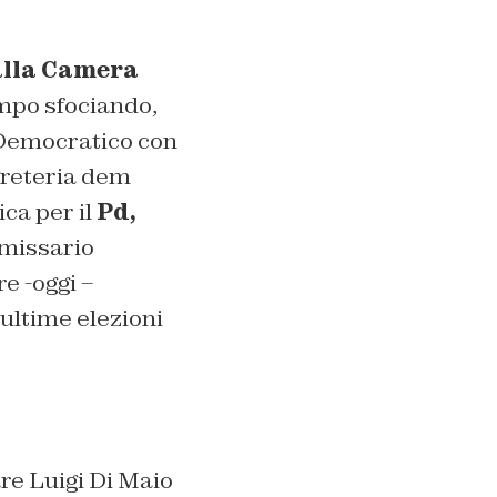
alla Camera
empo sfociando,
 Democratico con
greteria dem
ica per il
Pd,
mmissario
e -oggi –
ultime elezioni
are Luigi Di Maio