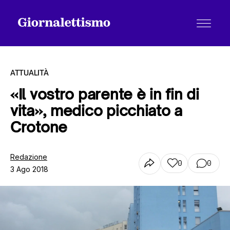
ATTUALITÀ
«Il vostro parente è in fin di
vita», medico picchiato a
Tutti gli articoli
Crotone
Chi siamo
Redazione
0
0
3 Ago 2018
Contatti