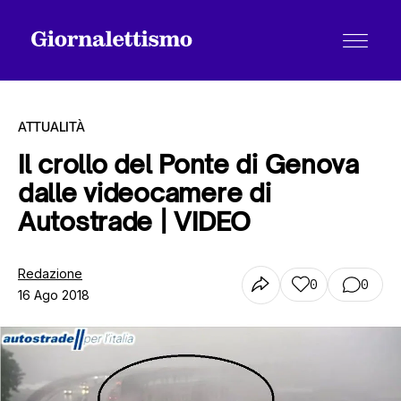
ATTUALITÀ
Il crollo del Ponte di Genova
dalle videocamere di
Tutti gli articoli
Autostrade | VIDEO
Chi siamo
Redazione
0
0
16 Ago 2018
Contatti