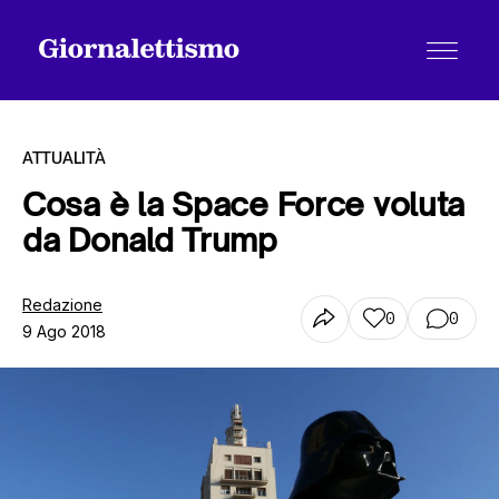
ATTUALITÀ
Cosa è la Space Force voluta
da Donald Trump
Tutti gli articoli
Redazione
0
0
9 Ago 2018
Chi siamo
Contatti