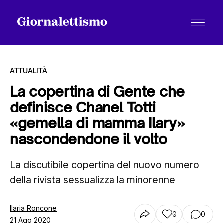
ATTUALITÀ
La copertina di Gente che
definisce Chanel Totti
Tutti gli articoli
«gemella di mamma Ilary»
nascondendone il volto
Chi siamo
La discutibile copertina del nuovo numero
della rivista sessualizza la minorenne
Contatti
Ilaria Roncone
0
0
21 Ago 2020