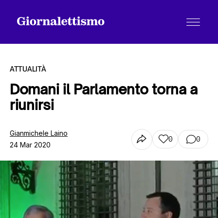
ATTUALITÀ
Domani il Parlamento torna a
riunirsi
Tutti gli articoli
Gianmichele Laino
0
0
24 Mar 2020
Chi siamo
Contatti