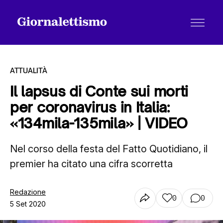
ATTUALITÀ
Il lapsus di Conte sui morti
per coronavirus in Italia:
Tutti gli articoli
«134mila-135mila» | VIDEO
Nel corso della festa del Fatto Quotidiano, il
Chi siamo
premier ha citato una cifra scorretta
Contatti
Redazione
0
0
5 Set 2020