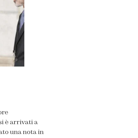
ore
i è arrivati a
to una nota in