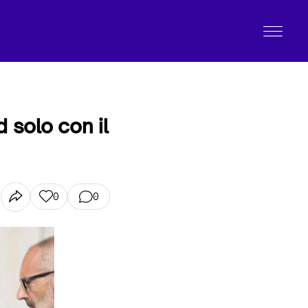
d solo con il
0
0