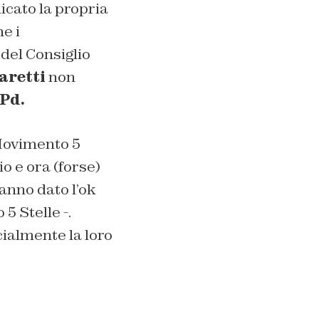
icato la propria
e i
del Consiglio
aretti
non
Pd.
 Movimento 5
o e ora (forse)
anno dato l’ok
5 Stelle -.
cialmente la loro