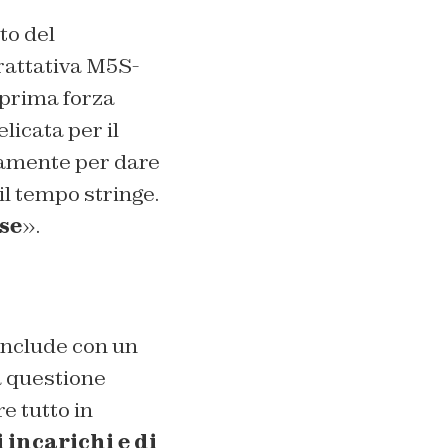
to del
rattativa M5S-
a prima forza
licata per il
samente per dare
il tempo stringe.
se
».
onclude con un
a questione
e tutto in
 incarichi e di