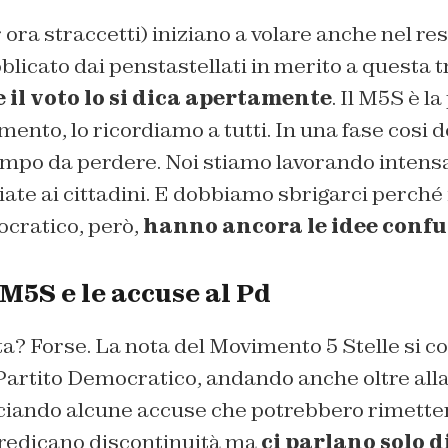
r ora straccetti) iniziano a volare anche nel res
icato dai penstastellati in merito a questa t
e il voto lo si dica apertamente
. Il M5S è l
mento, lo ricordiamo a tutti. In una fase cosi de
empo da perdere. Noi stiamo lavorando inten
te ai cittadini. E dobbiamo sbrigarci perché 
ocratico, però,
hanno ancora le idee confu
l M5S e le accuse al Pd
a? Forse. La nota del Movimento 5 Stelle si c
 Partito Democratico, andando anche oltre all
ciando alcune accuse che potrebbero rimetter
redicano discontinuità ma
ci parlano solo di