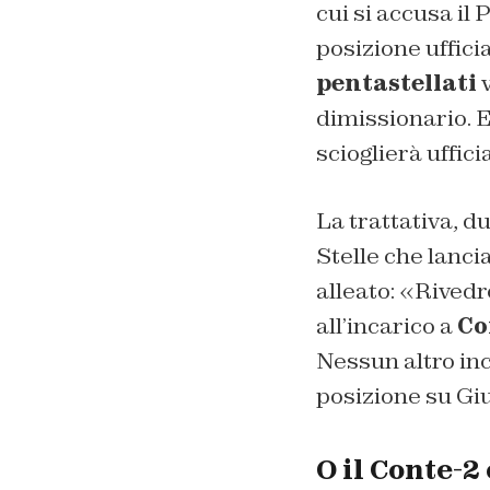
cui si accusa il
posizione ufficia
pentastellati
v
dimissionario. E
scioglierà uffic
La trattativa, d
Stelle che lanci
alleato: «Rivedr
all’incarico a
Co
Nessun altro inc
posizione su Gi
O il Conte-2 