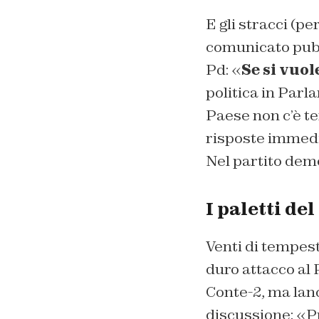
E gli stracci (pe
comunicato pubbl
Pd: «
Se si vuol
politica in Parla
Paese non c’è t
risposte immedia
Nel partito dem
I paletti de
Venti di tempest
duro attacco al
Conte-2, ma lan
discussione: «P