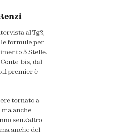
 Renzi
tervista al Tg2,
lle formule per
imento 5 Stelle.
 Conte-bis, dal
«il premier è
ere tornato a
m, ma anche
anno senz’altro
i ma anche del