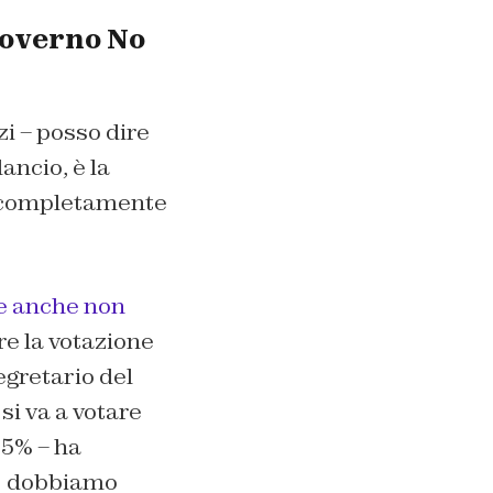
governo No
zi – posso dire
ancio, è la
a completamente
e anche non
re la votazione
egretario del
si va a votare
25% – ha
. E dobbiamo