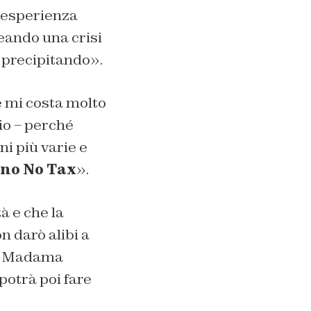
n’esperienza
reando una crisi
a precipitando».
e mi costa molto
io – perché
ni più varie e
no No Tax
».
à e che la
n darò alibi a
zo Madama
potrà poi fare