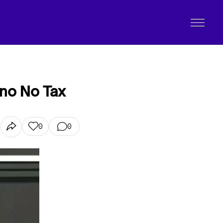
rno No Tax
0
0