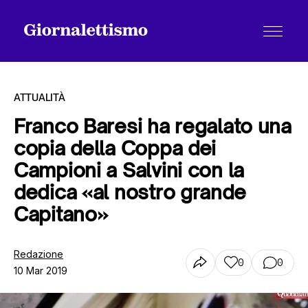
ATTUALITÀ
Franco Baresi ha regalato una
copia della Coppa dei
Tutti gli articoli
Campioni a Salvini con la
dedica «al nostro grande
Chi siamo
Capitano»
Redazione
Contatti
0
0
10 Mar 2019