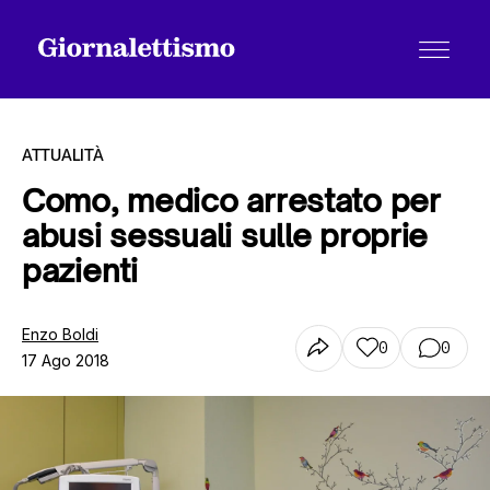
ATTUALITÀ
Como, medico arrestato per
abusi sessuali sulle proprie
Tutti gli articoli
pazienti
Chi siamo
Enzo Boldi
0
0
17 Ago 2018
Contatti