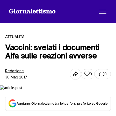
ATTUALITÀ
Vaccini: svelati i documenti
Aifa sulle reazioni avverse
Tutti gli articoli
Redazione
0
0
30 Mag 2017
Chi siamo
Contatti
Aggiungi Giornalettismo tra le tue fonti preferite su Google