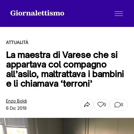
ATTUALITÀ
La maestra di Varese che si
appartava col compagno
Tutti gli articoli
all’asilo, maltrattava i bambini
e li chiamava ‘terroni’
Chi siamo
Enzo Boldi
0
0
6 Dic 2019
Contatti