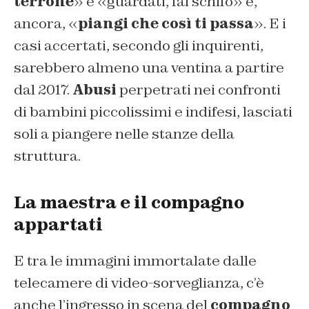
terrone
» e «guardati, fai schifo» e,
ancora, «
piangi che così ti passa
». E i
casi accertati, secondo gli inquirenti,
sarebbero almeno una ventina a partire
dal 2017.
Abusi
perpetrati nei confronti
di bambini piccolissimi e indifesi, lasciati
soli a piangere nelle stanze della
struttura.
La maestra e il compagno
appartati
E tra le immagini immortalate dalle
telecamere di video-sorveglianza, c’è
anche l’ingresso in scena del
compagno