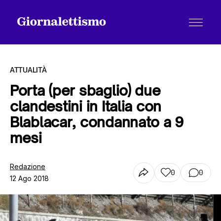
ATTUALITÀ
Porta (per sbaglio) due
clandestini in Italia con
Tutti gli articoli
Blablacar, condannato a 9
mesi
Chi siamo
Redazione
0
0
12 Ago 2018
Contatti