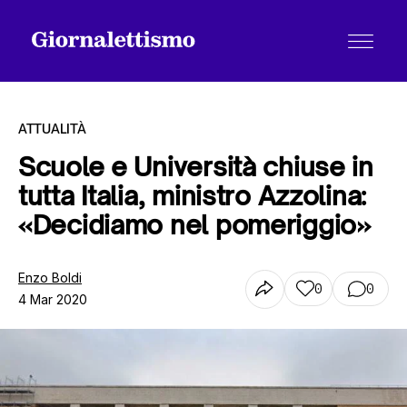
ATTUALITÀ
Scuole e Università chiuse in
tutta Italia, ministro Azzolina:
Tutti gli articoli
«Decidiamo nel pomeriggio»
Chi siamo
Enzo Boldi
0
0
4 Mar 2020
Contatti