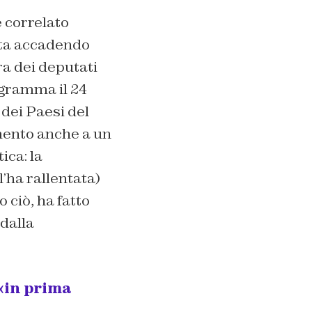
 correlato
 sta accadendo
a dei deputati
ogramma il 24
dei Paesi del
mento anche a un
ica: la
’ha rallentata)
 ciò, ha fatto
dalla
 «in prima