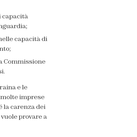
i capacità
anguardia;
elle capacità di
nto;
 la Commissione
i.
raina e le
ni molte imprese
é la carenza dei
 vuole provare a