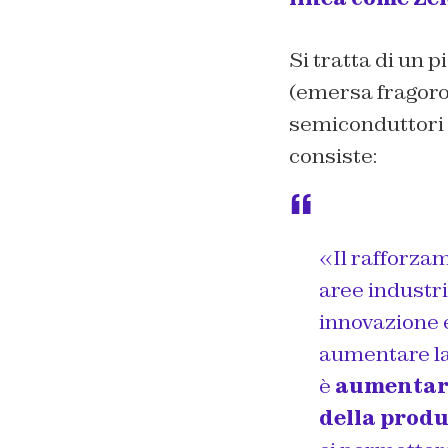
Si tratta di un 
(emersa fragoro
semiconduttori p
consiste:
«
Il rafforza
aree industri
innovazione e
aumentare la
è
aumentare 
della produ