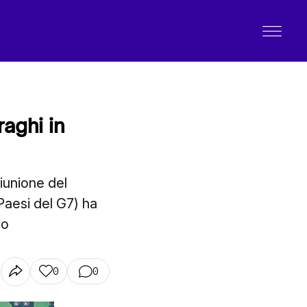
raghi in
riunione del
Paesi del G7) ha
io
0
0