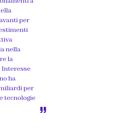
gionamenti a
della
avanti per
vestimenti
ttiva
a nella
re la
 Interesse
rno ha
miliardi per
le tecnologie