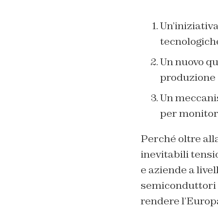
Un’iniziativ
tecnologiche
Un nuovo qua
produzione 
Un meccanis
per monitora
Perché oltre all
inevitabili tens
e aziende a live
semiconduttori h
rendere l’Europa