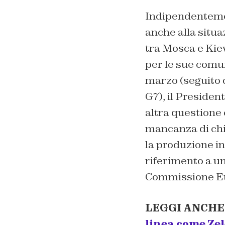
Indipendentemen
anche alla situa
tra Mosca e Kie
per le sue comun
marzo (seguito d
G7), il Presiden
altra questione c
mancanza di chip
la produzione ind
riferimento a u
Commissione Eu
LEGGI ANCHE
linea come Zel