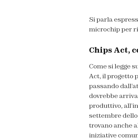
Si parla espres
microchip per r
Chips Act, c
Come si legge s
Act, il progetto
passando dall’at
dovrebbe arrivar
produttivo, all’
settembre dello 
trovano anche al
iniziative comun