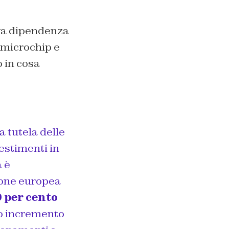
iva dipendenza
 microchip e
 in cosa
 tutela delle
estimenti in
à è
ione europea
0 per cento
o incremento