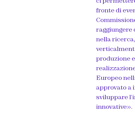
ci permetter
fronte di even
Commissione 
raggiungere 
nella ricerca
verticalmente
produzione e
realizzazion
Europeo nella
approvato a i
sviluppare l’
innovative
».