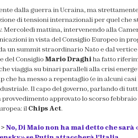
te dalla guerra in Ucraina, ma strettamente
zione di tensioni internazionali per quel che
v. Mercoledì mattina, intervenendo alla Camer
icazioni in vista del Consiglio Europeo in pr
a un summit straordinario Nato e dal vertice 
te del Consiglio
Mario Draghi
ha fatto riferi
he viaggia su binari paralleli alla crisi energet
 che ha messo a repentaglio (e in alcuni casi l
ustriale. Il capo del governo, parlando di tutto
n provvedimento approvato lo scorso febbraio 
ropea: il
Chips Act
.
 >
No, Di Maio non ha mai detto che sarà
ensky» se Putin attaccherà l’Italia