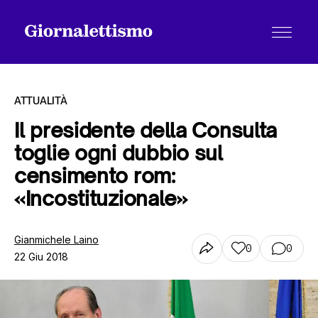
ATTUALITÀ
Il presidente della Consulta
toglie ogni dubbio sul
Tutti gli articoli
censimento rom:
«Incostituzionale»
Chi siamo
Gianmichele Laino
0
0
22 Giu 2018
Contatti