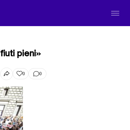
fiuti pieni»
0
0