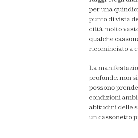
per una quindicin
punto di vista de
città molto vast
qualche cassonet
ricominciato a c
La manifestazion
profonde: non si
possono prendere
condizioni ambie
abitudini delle 
un cassonetto p