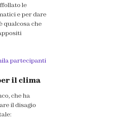
follato le
matici e per dare
’è qualcosa che
 appositi
ila partecipanti
er il clima
nco, che ha
re il disagio
ale: