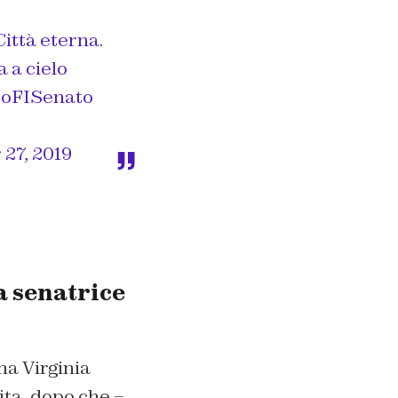
Città eterna.
a a cielo
oFISenato
27, 2019
a senatrice
ma Virginia
ita, dopo che –