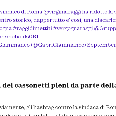
 sindaco di Roma
@virginiaraggi
ha ridotto la 
entro storico, dappertutto e’ così, una discaric
ogna
#raggidimettiti
#vergognaraggi
@Grupp
com/mehajds0R1
a Giammanco (@GabriGiammanco)
September 
dei cassonetti pieni da parte dell
viamente, gli hashtag contro la sindaca di Ro
imi giorni, la Capitale è stata nuovamente ripul