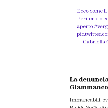
Ecco come il
Periferie o c
aperto
#verg
pic.twitter.
— Gabriell
La denuncia 
Giammanco
Immancabili, ov
Raggi. Negli ult