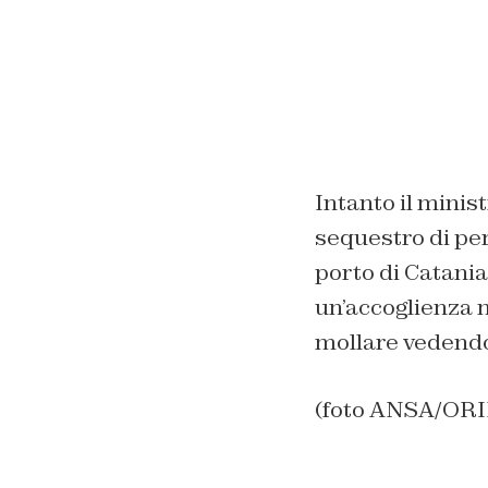
Intanto il minis
sequestro di per
porto di Catania
un’accoglienza m
mollare vedendo 
(foto ANSA/OR