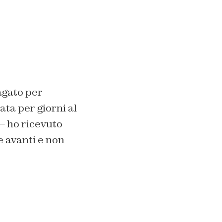
dagato per
ta per giorni al
 – ho ricevuto
e avanti e non