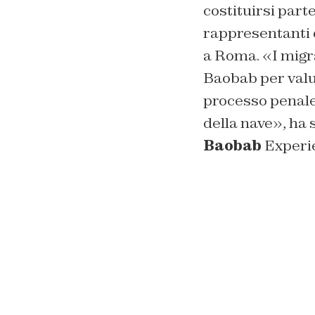
costituirsi part
rappresentanti 
a Roma. «I migr
Baobab per valuta
processo penale 
della nave», ha
Baobab
Experi