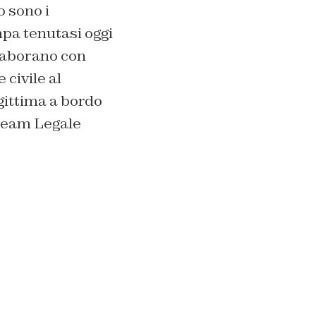
o sono i
pa tenutasi oggi
llaborano con
 civile al
gittima a bordo
 Team Legale