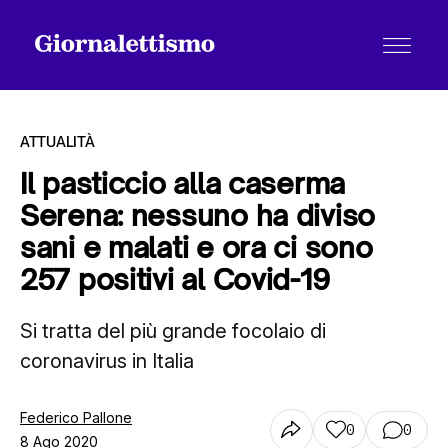
ATTUALITÀ
Il pasticcio alla caserma
Serena: nessuno ha diviso
Tutti gli articoli
sani e malati e ora ci sono
257 positivi al Covid-19
Chi siamo
Si tratta del più grande focolaio di
coronavirus in Italia
Contatti
Federico Pallone
0
0
8 Ago 2020