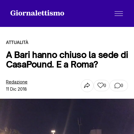
ATTUALITÀ
A Bari hanno chiuso la sede di
CasaPound. E a Roma?
Tutti gli articoli
Redazione
0
0
11 Dic 2018
Chi siamo
Contatti