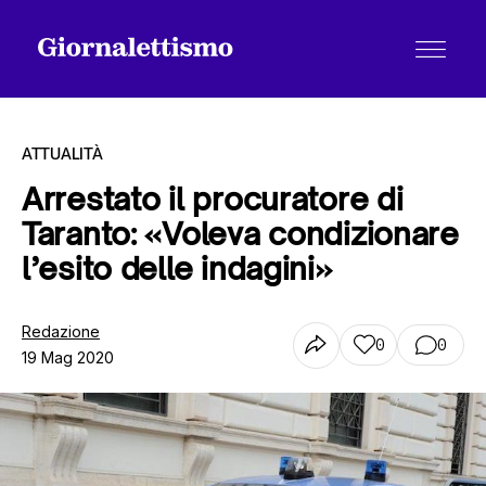
ATTUALITÀ
Arrestato il procuratore di
Taranto: «Voleva condizionare
Tutti gli articoli
l’esito delle indagini»
Chi siamo
Redazione
0
0
19 Mag 2020
Contatti